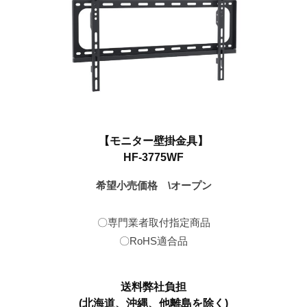
7
月
16
日
【モニター壁掛金具】
HF-3775WF
希望小売価格 \オープン
〇専門業者取付指定商品
〇RoHS適合品
送料弊社負担
(北海道、沖縄、他離島を除く)