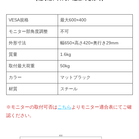
VESA規格
最大600×400
モニター部角度調整
不可
外形寸法
幅650×高さ420×奥行き29mm
質量
1.6kg
取付最大荷重
50kg
カラー
マットブラック
材質
スチール
※モニターの取付可否は
こちら
よりモニター適合表にてご確
認ください。