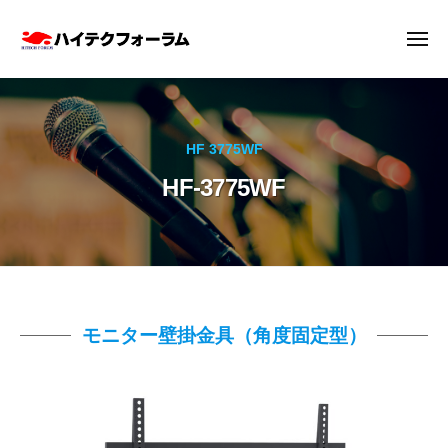
ハ
ー
コ
イ
ン
メ
テ
ニ
テ
ュ
ク
ハ
ー
ン
フ
イ
ツ
ォ
テ
ー
へ
HF 3775WF
ク
ラ
ス
HF-3775WF
フ
ム
キ
株
ォ
ッ
式
ー
プ
会
ラ
社
ム
株
HF-
モニター壁掛金具（角度固定型）
式
3775WF
会
社
2026
by
年
hitech