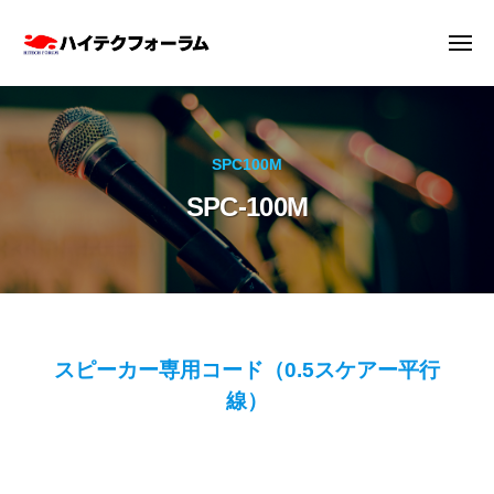
ハ
ー
コ
イ
ン
メ
テ
ニ
テ
ュ
ク
ハ
ー
ン
フ
イ
ツ
ォ
テ
ー
へ
SPC100M
ク
ラ
ス
SPC-100M
フ
ム
キ
株
ォ
ッ
式
ー
プ
会
ラ
社
ム
株
SPC-
スピーカー専用コード（0.5スケアー平行
式
線）
100M
会
社
2025
by
年
hitech