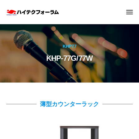
ハ
ー
コ
イ
ン
メ
テ
ニ
テ
ュ
ク
ハ
ー
ン
フ
イ
ツ
ォ
テ
ー
へ
KHP77
ク
ラ
ス
KHP-77G/77W
フ
ム
キ
株
ォ
ッ
式
ー
プ
会
ラ
社
ム
株
KHP-
薄型カウンターラック
式
77G/77W
会
社
2026
by
年
hitech