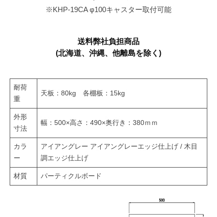
※KHP-19CA φ100キャスター取付可能
送料弊社負担商品
(北海道、沖縄、他離島を除く)
耐荷
天板：80kg 各棚板：15kg
重
外形
幅：500×高さ：490×奥行き：380ｍｍ
寸法
カラ
アイアングレー アイアングレーエッジ仕上げ / 木目
ー
調エッジ仕上げ
材質
パーティクルボード