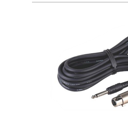
HF-
社
5M
2026
by
年
hitech
7
月
16
日