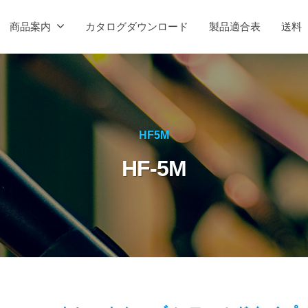
商品案内
カタログダウンロード
製品適合表
送料
HF5M
HF-5M