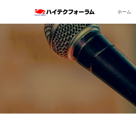
ハ
コ
イ
ホーム
ン
テ
テ
ハ
ク
ン
フ
イ
ツ
ォ
テ
へ
ー
ク
ス
ラ
フ
キ
ム
ォ
ッ
株
ー
式
プ
会
ラ
社
ム
株
式
会