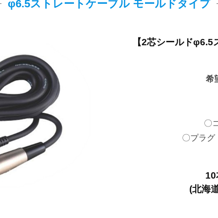
φ6.5ストレートケーブル モールドタイプ
【2芯シールドφ6.
希
〇コ
〇プラグ
1
(北海