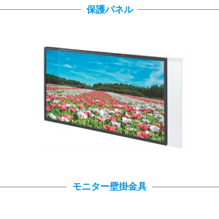
保護パネル
モニター壁掛金具