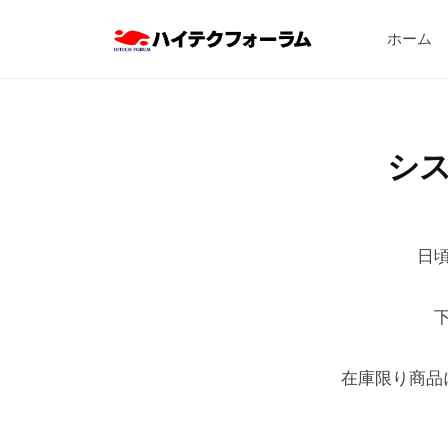
ハ
コ
イ
ホーム
ン
テ
テ
ハ
ク
ン
フ
イ
ツ
ォ
テ
シ
へ
ー
ク
ス
ラ
フ
キ
ム
ォ
ッ
株
日
ー
式
プ
会
ラ
社
ム
株
在庫限り商品
式
会