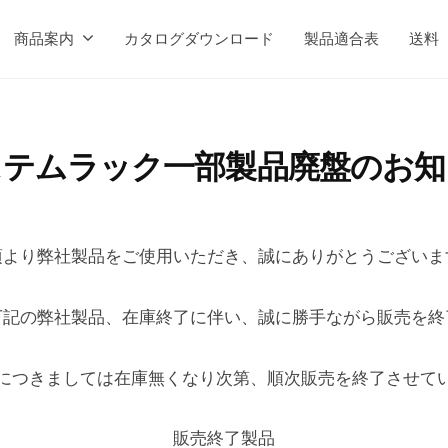
商品案内
カタログダウンロード
製品適合表
送料
ステムラック一部製品廃盤のお知
2
b
0
y
頃より弊社製品をご使用いただき、誠にありがとうございま
2
h
5
i
下記の弊社製品、在庫終了に伴い、誠に勝手ながら販売を終
年
t
9
e
につきましては在庫無くなり次第、順次販売を終了させて
月
c
1
h
日
販売終了製品