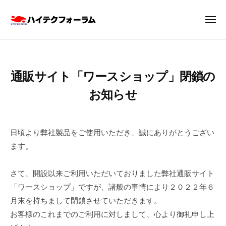
ハ
ー
コ
イ
ン
メ
テ
ニ
テ
ュ
ク
ハ
ー
ン
フ
イ
ツ
ォ
テ
ー
通販サイト「ワースショップ」閉鎖の
へ
ク
ラ
ス
お知らせ
フ
ム
キ
株
ォ
ッ
2
b
式
ー
0
y
プ
日頃より弊社製品をご使用いただき、誠にありがとうござい
会
ラ
2
h
社
ます。
2
i
ム
年
t
株
さて、開設以来ご利用いただいておりました弊社通販サイト
3
e
式
「ワースショップ」ですが、諸般の事情により２０２２年６
月
c
会
2
h
月末を持ちまして閉鎖させていただきます。
社
5
お客様のこれまでのご利用に対しまして、心より御礼申し上
日