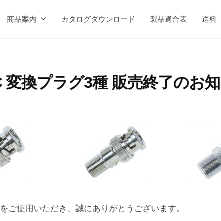
商品案内
カタログダウンロード
製品適合表
送料
C 変換プラグ3種 販売終了のお
2
b
0
y
2
h
5
i
年
t
2
e
月
c
1
h
をご使用いただき、誠にありがとうございます。
4