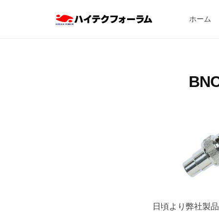
ハ
コ
イ
ホーム
ン
テ
テ
ハ
ク
ン
フ
イ
ツ
ォ
テ
BN
へ
ー
ク
ス
ラ
フ
キ
ム
ォ
ッ
株
ー
式
プ
会
ラ
社
ム
株
式
日頃より弊社製品
会